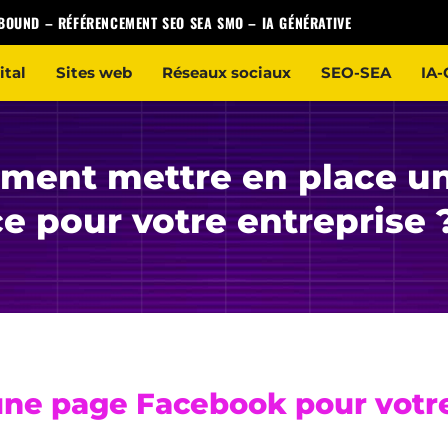
NBOUND
–
RÉFÉRENCEMENT SEO SEA SMO
–
IA GÉNÉRATIVE
ital
Sites web
Réseaux sociaux
SEO-SEA
IA-
ment mettre en place u
e pour votre entreprise 
 une page Facebook pour votr