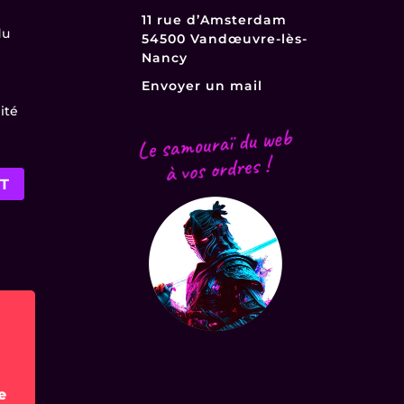
11 rue d’Amsterdam
du
54500 Vandœuvre-lès-
Nancy
Envoyer un mail
ité
Le samouraï du web
à vos ordres !
T
e