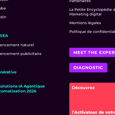
Partenaires
ube
La Petite Encyclopédie 
Marketing digital
edin
Mentions légales
Politique de confidential
-SEA
rencement naturel
MEET THE EXPER
encement publicitaire
DIAGNOSTIC
énérative
solutions IA Agentique
tomatisation 2026
l’
Activateur de votr