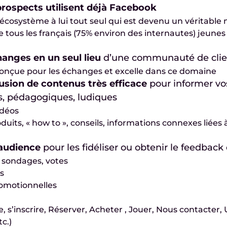
 prospects utilisent déjà Facebook
écosystème à lui tout seul qui est devenu un véritable
ue tous les français (75% environ des internautes) jeu
hanges en un seul lieu
d’une communauté de client
onçue pour les échanges et excelle dans ce domaine
usion de contenus très efficace
pour informer vos
s, pédagogiques, ludiques
idéos
roduits, « how to », conseils, informations connexes liées
audience
pour les fidéliser ou obtenir le feedback
, sondages, votes
es
romotionnelles
e, s’inscrire, Réserver, Acheter , Jouer, Nous contacter, U
c.)