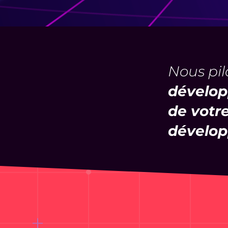
Nous pil
développ
de votr
dévelop