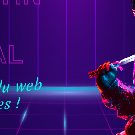
AL
du web
s !