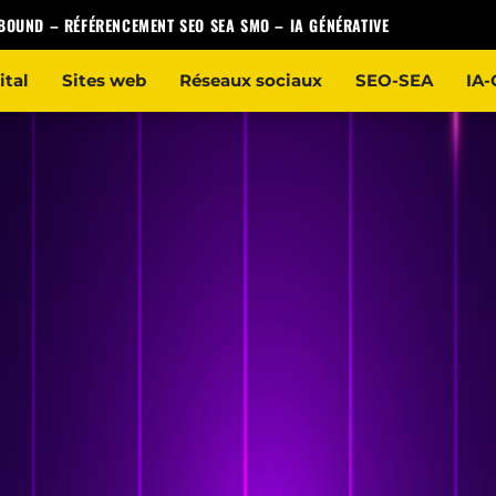
NBOUND
–
RÉFÉRENCEMENT SEO SEA SMO
–
IA GÉNÉRATIVE
ital
Sites web
Réseaux sociaux
SEO-SEA
IA-