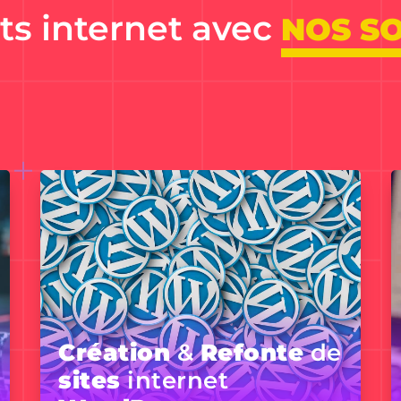
ts internet avec
NOS S
Création
&
Refonte
de
sites
internet