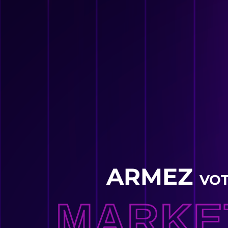
ARMEZ
VO
MARKE