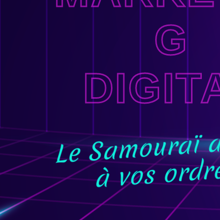
G
DIGIT
Le Samouraï 
à vos ordre